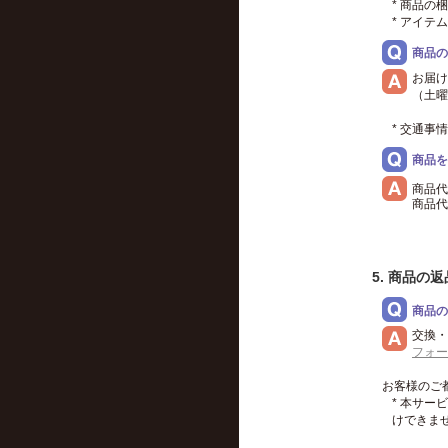
* 商品
* アイ
商品の
お届け
（土曜
* 交通
商品を
商品代
商品代
5. 商品の
商品の
交換・
フォー
お客様のご
* 本サ
けできま