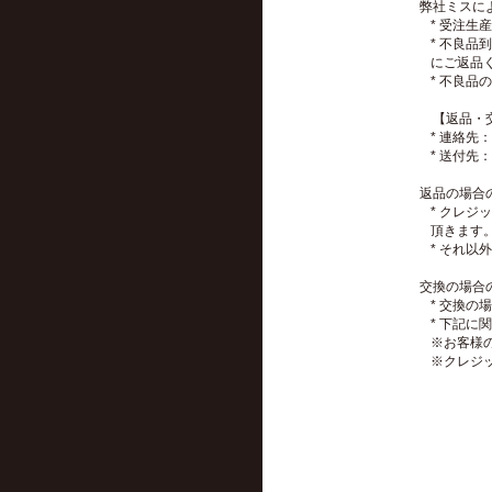
弊社ミスに
* 受注
* 不良品
にご返品
* 不良
【返品・交
* 連絡
* 送付先：
返品の場合
* クレ
頂きます
* それ
交換の場合
* 交換
* 下記
※お客様
※クレジッ