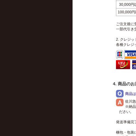
30,000
100,000
ご注文後に
一部代引き
2. クレジ
各種クレジ
4. 商品の
商品は
佐川急
※納品
ださい。
発送準備完
梱包・包装