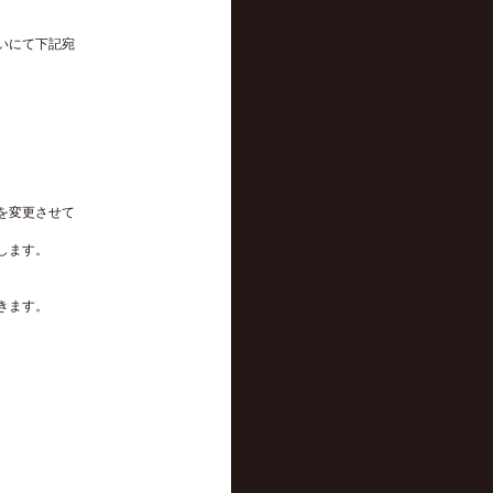
。
いにて下記宛
を変更させて
します。
きます。