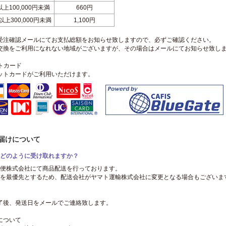
円以上100,000円未満
660円
円以上300,000円未満
1,100円
受注確認メールにてお支払総額をお知らせ致しますので、必ずご確認ください。
交換をご利用になれない地域がございますが、その場合はメールにてお知らせ致し
ットカード
ットカードがご利用いただけます。
お届けについて
どのように受け取れますか？
便株式会社にて商品配送を行っております。
を最優先とするため、配送会社がヤマト運輸株式会社に変更となる場合もございま
了後、発送日をメールでご連絡致します。
について