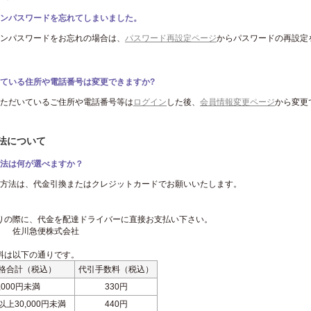
ンパスワードを忘れてしまいました。
ンパスワードをお忘れの場合は、
パスワード再設定ページ
からパスワードの再設定
ている住所や電話番号は変更できますか?
ただいているご住所や電話番号等は
ログイン
した後、
会員情報変更ページ
から変更
方法について
法は何が選べますか？
方法は、代金引換またはクレジットカードでお願いいたします。
りの際に、代金を配達ドライバーに直接お支払い下さい。
】 佐川急便株式会社
料は以下の通りです。
格合計（税込）
代引手数料（税込）
0,000円未満
330円
円以上30,000円未満
440円