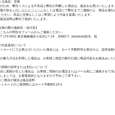
よる返品・交換
生産のため、弊社ミスによる不良品と弊社が判断した場合は、返品をお受けいたします
到着の旨を
お問い合わせフォーム
もしくは電話にて弊社までご連絡の上、商品を着払
ください。良品と交換もしくはご希望により代金を返還いたします。
品の返品送料は弊社で負担いたします。
換の際の連絡先・送付先】
先：こちらの問合せフォームからご連絡ください。
〒174-0051 東京都板橋区小豆沢1-7-16 JOMO-T（teestock)担当 宛
の代金返却について
ジットカードにてお買上げいただいた場合には、カード手数料等を算出の上、請求金額
。
以外の購入方法を利用した場合は、お客様ご指定の銀行口座に商品代金をお振込みいた
の差額の請求または支払いについて
の場合に差額が生じた場合は、お客様ご登録のお電話またはメール宛にご連絡させて頂
に関しましては、お客様負担となりますので予めご了承下さい。
のご都合の場合は返品送料
トカードのご使用時にはカード手数料5.25％