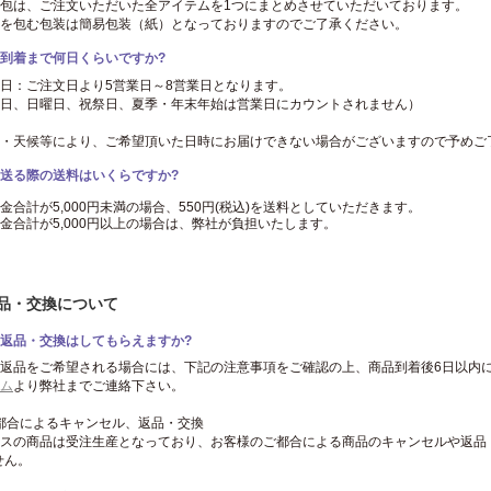
の梱包は、ご注文いただいた全アイテムを1つにまとめさせていただいております。
テムを包む包装は簡易包装（紙）となっておりますのでご了承ください。
到着まで何日くらいですか?
日：ご注文日より5営業日～8営業日となります。
日、日曜日、祝祭日、夏季・年末年始は営業日にカウントされません）
事情・天候等により、ご希望頂いた日時にお届けできない場合がございますので予めご
送る際の送料はいくらですか?
金合計が5,000円未満の場合、550円(税込)を送料としていただきます。
金合計が5,000円以上の場合は、弊社が負担いたします。
返品・交換について
返品・交換はしてもらえますか?
返品をご希望される場合には、下記の注意事項をご確認の上、商品到着後6日以内
ム
より弊社までご連絡下さい。
都合によるキャンセル、返品・交換
ービスの商品は受注生産となっており、お客様のご都合による商品のキャンセルや返品
せん。