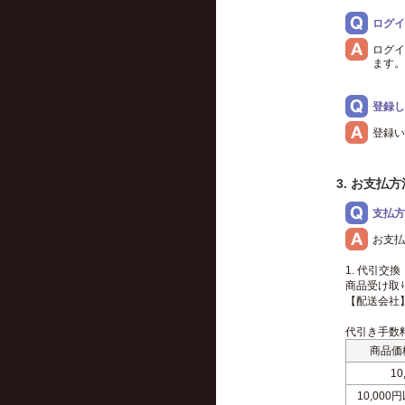
ログイ
ログイ
ます。
登録し
登録い
3. お支払
支払方
お支払
1. 代引交換
商品受け取
【配送会社
代引き手数
商品価
1
10,000